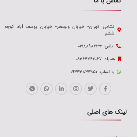
تماس با ما
نشانی: تهران- خیابان ولیعصر- خیابان یوسف آباد کوچه
ششم
تلفن: 02188984132
همراه: 09364742067
واتساپ: 09333833951
لینک های اصلی