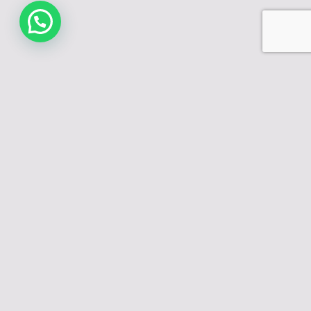
تماس با ما
نشانی: تهران- خیابان ولیعصر- خیابان یوسف آباد کوچه
ششم
تلفن: 02188984132
همراه: 09364742067