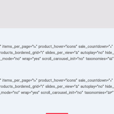
” items_per_page=”10″ product_hover=”icons” sale_countdown=”0″ 
roducts_bordered_grid=”1″ slides_per_view=”5″ autoplay=”no” hide
mode=”no” wrap=”yes” scroll_carousel_init=”no” taxonomies=”15″ e
” items_per_page=”10″ product_hover=”icons” sale_countdown=”0″ 
roducts_bordered_grid=”1″ slides_per_view=”5″ autoplay=”no” hide
mode=”no” wrap=”yes” scroll_carousel_init=”no” taxonomies=”53″ e