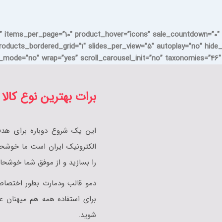
” items_per_page=”10″ product_hover=”icons” sale_countdown=”0″ 
roducts_bordered_grid=”1″ slides_per_view=”5″ autoplay=”no” hide
mode=”no” wrap=”yes” scroll_carousel_init=”no” taxonomies=”46″ e
برات بهترین نوع کالا 
این یک شروع دوباره برای هد
الکترونیک ایران است ما خوشحال
را بسازید و از موفق شما خوشحا
دمو قالب ودمارت بطور اختصا
برای استفاده همه هم میهنان عز
شوید.