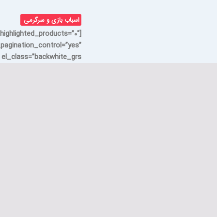
اسباب بازی و سرگرمی
highlighted_products=”0″
_pagination_control=”yes”
l_class=”backwhite_grs”]