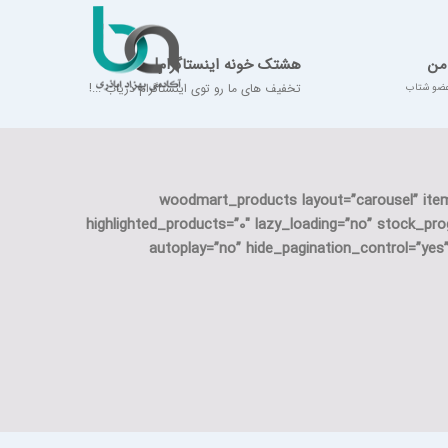
من
هشتک خونه اینستاگرام!
تخفیف های ما رو توی اینستاگرام دریاب ...!
عضو شتاب
[woodmart_products layout=”carousel” ite
highlighted_products=”0″ lazy_loading=”no” stock_pro
autoplay=”no” hide_pagination_control=”ye