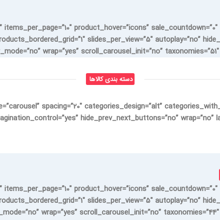
” items_per_page=”10″ product_hover=”icons” sale_countdown=”0″ 
roducts_bordered_grid=”1″ slides_per_view=”5″ autoplay=”no” hide
mode=”no” wrap=”yes” scroll_carousel_init=”no” taxonomies=”51″ e
دسته بندی کالاها
e=”carousel” spacing=”20″ categories_design=”alt” categories_wit
agination_control=”yes” hide_prev_next_buttons=”no” wrap=”no” laz
” items_per_page=”10″ product_hover=”icons” sale_countdown=”0″ 
roducts_bordered_grid=”1″ slides_per_view=”5″ autoplay=”no” hide
mode=”no” wrap=”yes” scroll_carousel_init=”no” taxonomies=”44″ e