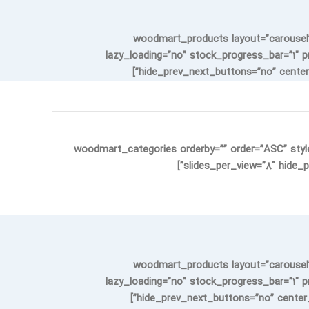
[woodmart_products layout=”carousel
lazy_loading=”no” stock_progress_bar=”1″ p
hide_prev_next_buttons=”no” center_
[woodmart_categories orderby=”” order=”ASC” styl
slides_per_view=”8″ hide_p
[woodmart_products layout=”carousel
lazy_loading=”no” stock_progress_bar=”1″ p
hide_prev_next_buttons=”no” center_