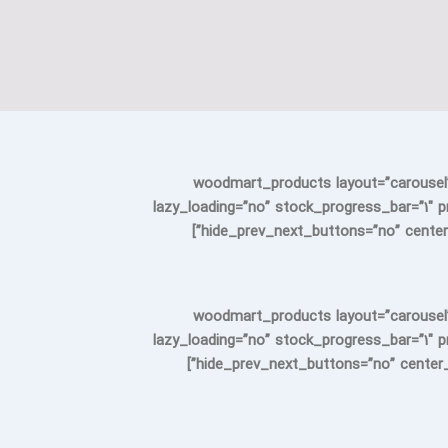
[woodmart_products layout=”carousel
lazy_loading=”no” stock_progress_bar=”1″ p
hide_prev_next_buttons=”no” center_
[woodmart_products layout=”carousel
lazy_loading=”no” stock_progress_bar=”1″ p
hide_prev_next_buttons=”no” center_