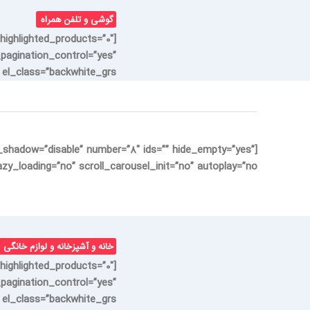
گوشی و تلفن همراه
highlighted_products=”0″
_pagination_control=”yes”
l_class=”backwhite_grs”]
h_shadow=”disable” number=”8″ ids=”” hide_empty=”yes”
y_loading=”no” scroll_carousel_init=”no” autoplay=”no”]
خانه و آشپزخانه و لوازم خانگی
highlighted_products=”0″
_pagination_control=”yes”
l_class=”backwhite_grs”]