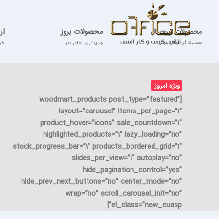
محصولات بروز
ار
محصولات اورجینال
ضمانت اورجینال بودن
جدیدترین های دنیا
خرید
ویژه امروز
[woodmart_products post_type=”featured”
layout=”carousel” items_per_page=”1″
product_hover=”icons” sale_countdown=”1″
highlighted_products=”1″ lazy_loading=”no”
stock_progress_bar=”1″ products_bordered_grid=”1″
slides_per_view=”1″ autoplay=”no”
hide_pagination_control=”yes”
hide_prev_next_buttons=”no” center_mode=”no”
wrap=”no” scroll_carousel_init=”no”
el_class=”new_cuasp”]