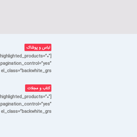
لباس و پوشاک
highlighted_products=”0″
_pagination_control=”yes”
l_class=”backwhite_grs”]
کتاب و مجلات
highlighted_products=”0″
_pagination_control=”yes”
l_class=”backwhite_grs”]