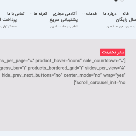
خانه
درباره ما
خدمات
آکادمی مجازی
تعرفه ها
تماس با ما
سال رایگان
پشتیبانی سریع
پرداخت ا
 های بالای 100 تومان
تماس در ساعات اداری
همه کارتهای 
سایر تخفیفات
ms_per_page=”10″ product_hover=”icons” sale_countdown=”0″
gress_bar=”1″ products_bordered_grid=”1″ slides_per_view=”5″
s” hide_prev_next_buttons=”no” center_mode=”no” wrap=”yes”
scroll_carousel_init=”no”]