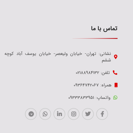
تماس با ما
نشانی: تهران- خیابان ولیعصر- خیابان یوسف آباد کوچه
ششم
تلفن: 02188984132
همراه: 09364742067
واتساپ: 09333833951