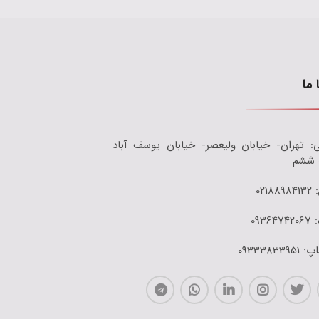
 ما
: تهران- خیابان ولیعصر- خیابان یوسف آباد
 ششم
0218
0936
093338339