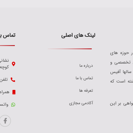
لینک های اصلی
تماس با
 و کار آفیس فعالیت خود را از سال 1385 در حوزه های
نشانی
 های تخصصی و
درباره ما
کوچه
 سالها آفیس
تماس با ما
تلفن: 8984132
اشته است که
تعرفه ها
همراه: 4742067
آکادمی مجازی
ود گواهی بر این
واتساپ: 51