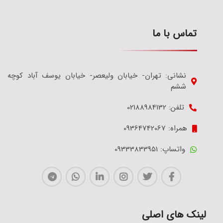
تماس با ما
نشانی: تهران- خیابان ولیعصر- خیابان یوسف آباد کوچه
ششم
تلفن: 02188984132
همراه: 09364742067
واتساپ: 09333833951
لینک های اصلی