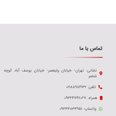
تماس با ما
نشانی: تهران- خیابان ولیعصر- خیابان یوسف آباد کوچه
ششم
تلفن: 02188984132
همراه: 09364742067
واتساپ: 09333833951