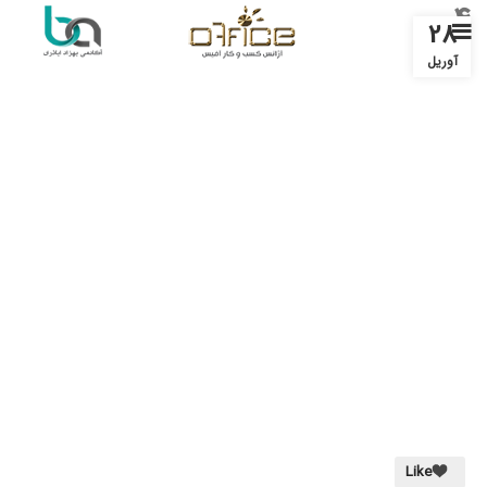
4
28
آوریل
Like