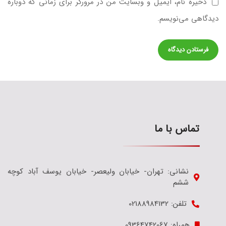
ذخیره نام، ایمیل و وبسایت من در مرورگر برای زمانی که دوباره
دیدگاهی می‌نویسم.
تماس با ما
نشانی: تهران- خیابان ولیعصر- خیابان یوسف آباد کوچه
ششم
تلفن: 02188984132
همراه: 09364742067