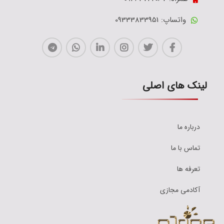
واتساپ: 09333833951
لینک های اصلی
درباره ما
تماس با ما
تعرفه ها
آکادمی مجازی